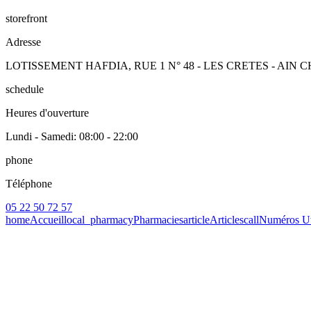
storefront
Adresse
LOTISSEMENT HAFDIA, RUE 1 N° 48 - LES CRETES - AIN
schedule
Heures d'ouverture
Lundi - Samedi
: 08:00 - 22:00
phone
Téléphone
05 22 50 72 57
home
Accueil
local_pharmacy
Pharmacies
article
Articles
call
Numéros Ut