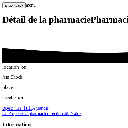
menu
arrow_back
Détail de la pharmacie
Pharmac
location_on
Aïn Chock
place
Casablanca
open_in_full
Agrandir
call
Appeler la pharmacie
directions
Itinéraire
Information